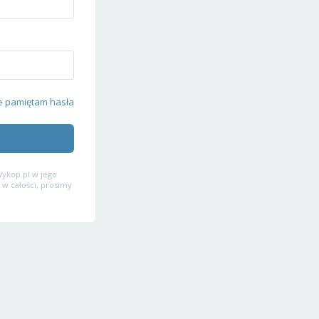
e pamiętam hasła
ykop.pl w jego
 w całości, prosimy