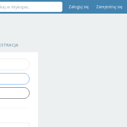
Zaloguj się
Zarejestruj się
ESTRACJA