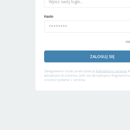
Hasło
ni
ZALOGUJ SIĘ
Zalogowanie oznacza akceptację
Regulaminu serwisu
W
aktualnym brzmieniu. Jeśli nie akceptujesz Regulaminu
o niekorzystanie z serwisu.