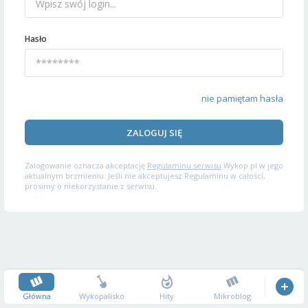
Hasło
nie pamiętam hasła
ZALOGUJ SIĘ
Zalogowanie oznacza akceptację
Regulaminu serwisu
Wykop.pl w jego
aktualnym brzmieniu. Jeśli nie akceptujesz Regulaminu w całości,
prosimy o niekorzystanie z serwisu.
Główna
Wykopalisko
Hity
Mikroblog