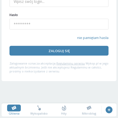
Hasło
nie pamiętam hasła
ZALOGUJ SIĘ
Zalogowanie oznacza akceptację
Regulaminu serwisu
Wykop.pl w jego
aktualnym brzmieniu. Jeśli nie akceptujesz Regulaminu w całości,
prosimy o niekorzystanie z serwisu.
Główna
Wykopalisko
Hity
Mikroblog