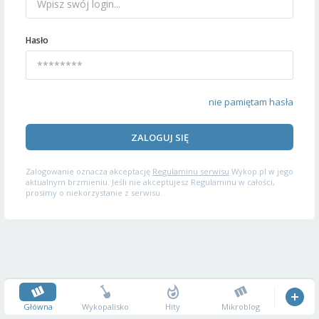
Hasło
nie pamiętam hasła
ZALOGUJ SIĘ
Zalogowanie oznacza akceptację
Regulaminu serwisu
Wykop.pl w jego
aktualnym brzmieniu. Jeśli nie akceptujesz Regulaminu w całości,
prosimy o niekorzystanie z serwisu.
Główna
Wykopalisko
Hity
Mikroblog