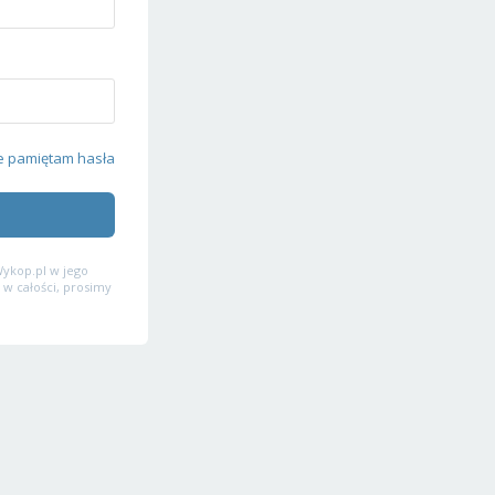
e pamiętam hasła
ykop.pl w jego
 w całości, prosimy