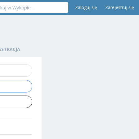
Zaloguj się
Zarejestruj się
ESTRACJA