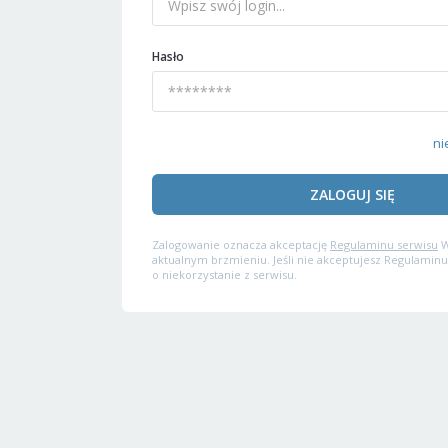
Hasło
ni
ZALOGUJ SIĘ
Zalogowanie oznacza akceptację
Regulaminu serwisu
W
aktualnym brzmieniu. Jeśli nie akceptujesz Regulaminu
o niekorzystanie z serwisu.