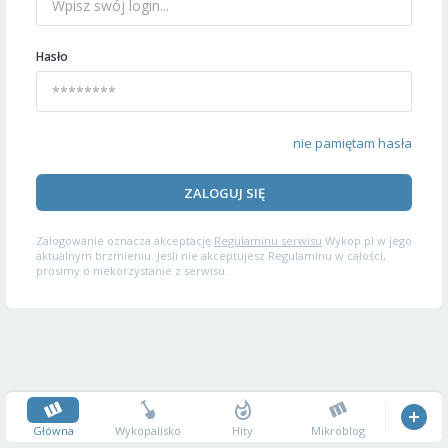
Hasło
nie pamiętam hasła
ZALOGUJ SIĘ
Zalogowanie oznacza akceptację
Regulaminu serwisu
Wykop.pl w jego
aktualnym brzmieniu. Jeśli nie akceptujesz Regulaminu w całości,
prosimy o niekorzystanie z serwisu.
Główna
Wykopalisko
Hity
Mikroblog