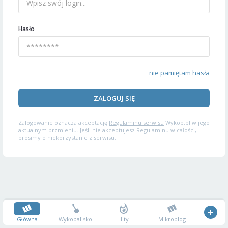
Hasło
nie pamiętam hasła
ZALOGUJ SIĘ
Zalogowanie oznacza akceptację
Regulaminu serwisu
Wykop.pl w jego
aktualnym brzmieniu. Jeśli nie akceptujesz Regulaminu w całości,
prosimy o niekorzystanie z serwisu.
Główna
Wykopalisko
Hity
Mikroblog