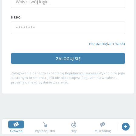
Hasło
nie pamiętam hasła
ZALOGUJ SIĘ
Zalogowanie oznacza akceptację
Regulaminu serwisu
Wykop.pl w jego
aktualnym brzmieniu. Jeśli nie akceptujesz Regulaminu w całości,
prosimy o niekorzystanie z serwisu.
Główna
Wykopalisko
Hity
Mikroblog