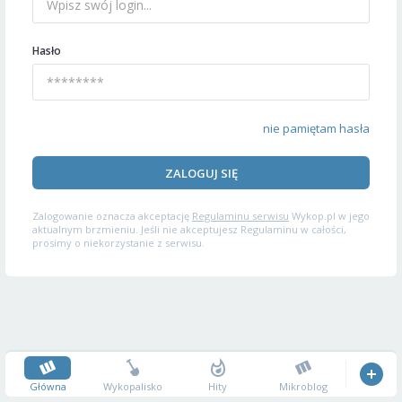
Hasło
nie pamiętam hasła
ZALOGUJ SIĘ
Zalogowanie oznacza akceptację
Regulaminu serwisu
Wykop.pl w jego
aktualnym brzmieniu. Jeśli nie akceptujesz Regulaminu w całości,
prosimy o niekorzystanie z serwisu.
Główna
Wykopalisko
Hity
Mikroblog