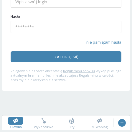
Hasło
nie pamiętam hasła
ZALOGUJ SIĘ
Zalogowanie oznacza akceptację
Regulaminu serwisu
Wykop.pl w jego
aktualnym brzmieniu. Jeśli nie akceptujesz Regulaminu w całości,
prosimy o niekorzystanie z serwisu.
Główna
Wykopalisko
Hity
Mikroblog