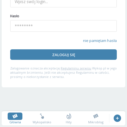
Hasło
nie pamiętam hasła
ZALOGUJ SIĘ
Zalogowanie oznacza akceptację
Regulaminu serwisu
Wykop.pl w jego
aktualnym brzmieniu. Jeśli nie akceptujesz Regulaminu w całości,
prosimy o niekorzystanie z serwisu.
Główna
Wykopalisko
Hity
Mikroblog