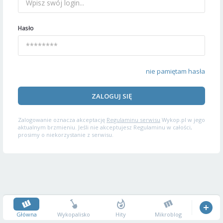
Hasło
nie pamiętam hasła
ZALOGUJ SIĘ
Zalogowanie oznacza akceptację
Regulaminu serwisu
Wykop.pl w jego
aktualnym brzmieniu. Jeśli nie akceptujesz Regulaminu w całości,
prosimy o niekorzystanie z serwisu.
Główna
Wykopalisko
Hity
Mikroblog