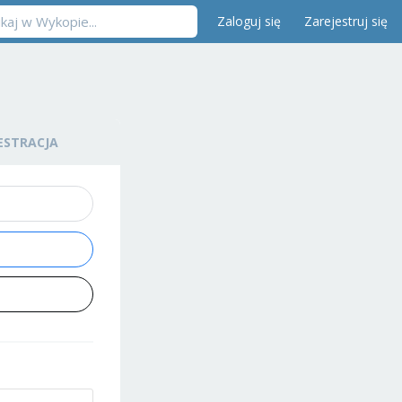
Zaloguj się
Zarejestruj się
ESTRACJA