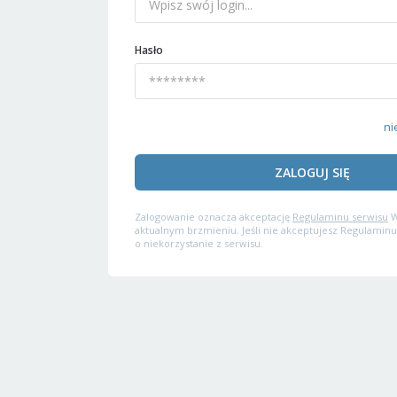
Hasło
ni
ZALOGUJ SIĘ
Zalogowanie oznacza akceptację
Regulaminu serwisu
W
aktualnym brzmieniu. Jeśli nie akceptujesz Regulaminu
o niekorzystanie z serwisu.