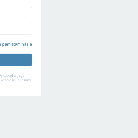
e pamiętam hasła
ykop.pl w jego
 w całości, prosimy