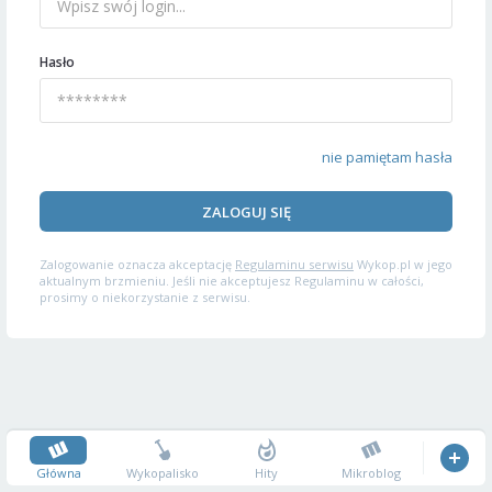
Hasło
nie pamiętam hasła
ZALOGUJ SIĘ
Zalogowanie oznacza akceptację
Regulaminu serwisu
Wykop.pl w jego
aktualnym brzmieniu. Jeśli nie akceptujesz Regulaminu w całości,
prosimy o niekorzystanie z serwisu.
Główna
Wykopalisko
Hity
Mikroblog