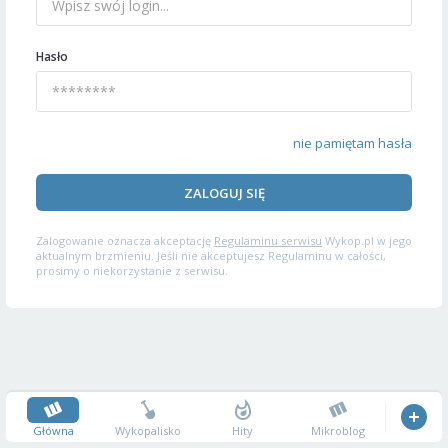
Hasło
nie pamiętam hasła
ZALOGUJ SIĘ
Zalogowanie oznacza akceptację
Regulaminu serwisu
Wykop.pl w jego
aktualnym brzmieniu. Jeśli nie akceptujesz Regulaminu w całości,
prosimy o niekorzystanie z serwisu.
Główna
Wykopalisko
Hity
Mikroblog