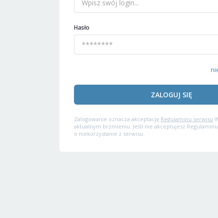
Hasło
ni
ZALOGUJ SIĘ
Zalogowanie oznacza akceptację
Regulaminu serwisu
W
aktualnym brzmieniu. Jeśli nie akceptujesz Regulaminu
o niekorzystanie z serwisu.