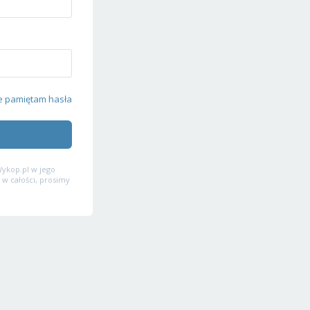
e pamiętam hasła
ykop.pl w jego
 w całości, prosimy