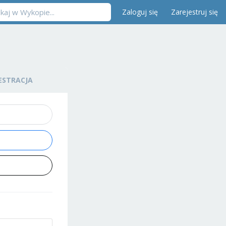
Zaloguj się
Zarejestruj się
ESTRACJA