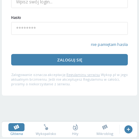
Hasło
nie pamiętam hasła
ZALOGUJ SIĘ
Zalogowanie oznacza akceptację
Regulaminu serwisu
Wykop.pl w jego
aktualnym brzmieniu. Jeśli nie akceptujesz Regulaminu w całości,
prosimy o niekorzystanie z serwisu.
Główna
Wykopalisko
Hity
Mikroblog