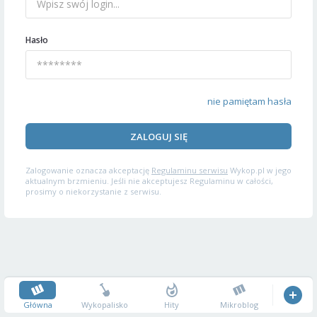
Hasło
nie pamiętam hasła
ZALOGUJ SIĘ
Zalogowanie oznacza akceptację
Regulaminu serwisu
Wykop.pl w jego
aktualnym brzmieniu. Jeśli nie akceptujesz Regulaminu w całości,
prosimy o niekorzystanie z serwisu.
Główna
Wykopalisko
Hity
Mikroblog