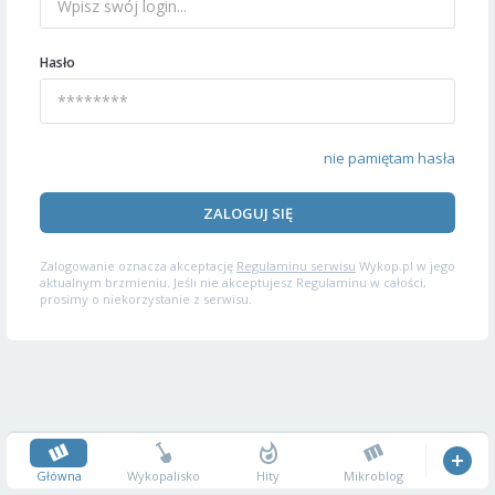
Hasło
nie pamiętam hasła
ZALOGUJ SIĘ
Zalogowanie oznacza akceptację
Regulaminu serwisu
Wykop.pl w jego
aktualnym brzmieniu. Jeśli nie akceptujesz Regulaminu w całości,
prosimy o niekorzystanie z serwisu.
Główna
Wykopalisko
Hity
Mikroblog