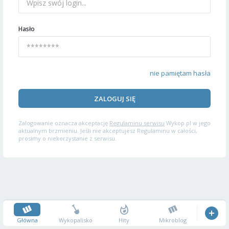
Hasło
nie pamiętam hasła
ZALOGUJ SIĘ
Zalogowanie oznacza akceptację
Regulaminu serwisu
Wykop.pl w jego
aktualnym brzmieniu. Jeśli nie akceptujesz Regulaminu w całości,
prosimy o niekorzystanie z serwisu.
Główna
Wykopalisko
Hity
Mikroblog