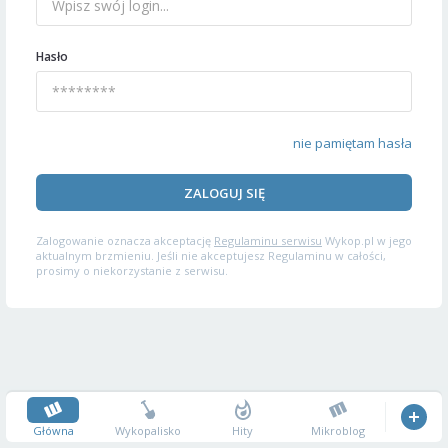
Hasło
nie pamiętam hasła
ZALOGUJ SIĘ
Zalogowanie oznacza akceptację
Regulaminu serwisu
Wykop.pl w jego
aktualnym brzmieniu. Jeśli nie akceptujesz Regulaminu w całości,
prosimy o niekorzystanie z serwisu.
Główna
Wykopalisko
Hity
Mikroblog