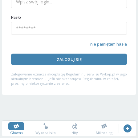
Hasło
nie pamiętam hasła
ZALOGUJ SIĘ
Zalogowanie oznacza akceptację
Regulaminu serwisu
Wykop.pl w jego
aktualnym brzmieniu. Jeśli nie akceptujesz Regulaminu w całości,
prosimy o niekorzystanie z serwisu.
Główna
Wykopalisko
Hity
Mikroblog