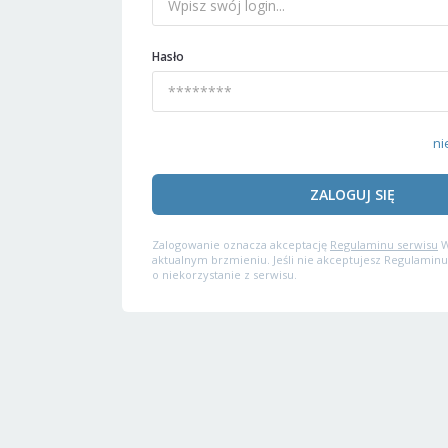
Hasło
ni
ZALOGUJ SIĘ
Zalogowanie oznacza akceptację
Regulaminu serwisu
W
aktualnym brzmieniu. Jeśli nie akceptujesz Regulaminu
o niekorzystanie z serwisu.