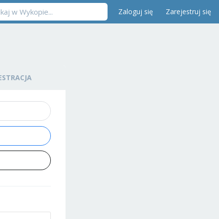
Zaloguj się
Zarejestruj się
ESTRACJA