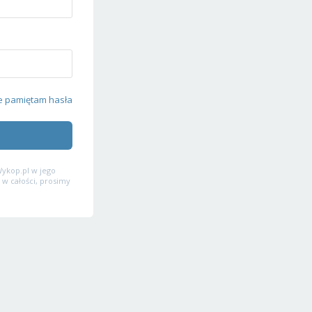
e pamiętam hasła
ykop.pl w jego
 w całości, prosimy