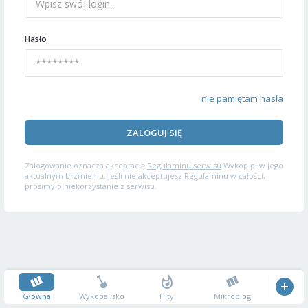
Hasło
nie pamiętam hasła
ZALOGUJ SIĘ
Zalogowanie oznacza akceptację
Regulaminu serwisu
Wykop.pl w jego
aktualnym brzmieniu. Jeśli nie akceptujesz Regulaminu w całości,
prosimy o niekorzystanie z serwisu.
Główna
Wykopalisko
Hity
Mikroblog