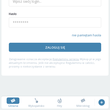
Hasło
nie pamiętam hasła
ZALOGUJ SIĘ
Zalogowanie oznacza akceptację
Regulaminu serwisu
Wykop.pl w jego
aktualnym brzmieniu. Jeśli nie akceptujesz Regulaminu w całości,
prosimy o niekorzystanie z serwisu.
Główna
Wykopalisko
Hity
Mikroblog