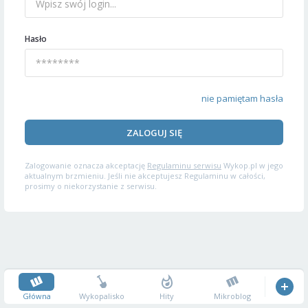
Hasło
nie pamiętam hasła
ZALOGUJ SIĘ
Zalogowanie oznacza akceptację
Regulaminu serwisu
Wykop.pl w jego
aktualnym brzmieniu. Jeśli nie akceptujesz Regulaminu w całości,
prosimy o niekorzystanie z serwisu.
Główna
Wykopalisko
Hity
Mikroblog