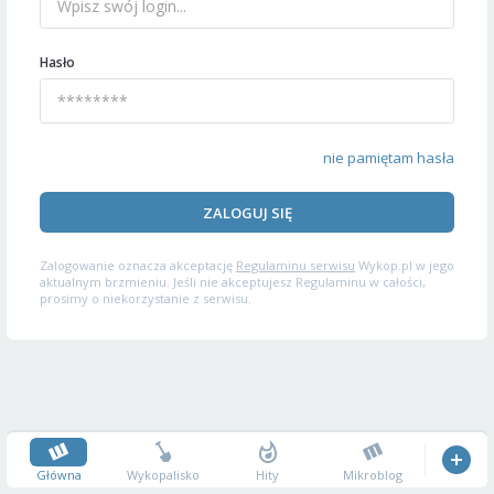
Hasło
nie pamiętam hasła
ZALOGUJ SIĘ
Zalogowanie oznacza akceptację
Regulaminu serwisu
Wykop.pl w jego
aktualnym brzmieniu. Jeśli nie akceptujesz Regulaminu w całości,
prosimy o niekorzystanie z serwisu.
Główna
Wykopalisko
Hity
Mikroblog