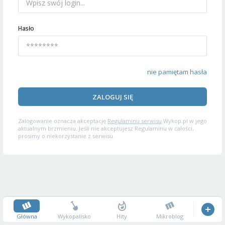
Hasło
nie pamiętam hasła
ZALOGUJ SIĘ
Zalogowanie oznacza akceptację
Regulaminu serwisu
Wykop.pl w jego
aktualnym brzmieniu. Jeśli nie akceptujesz Regulaminu w całości,
prosimy o niekorzystanie z serwisu.
Główna
Wykopalisko
Hity
Mikroblog