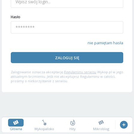
Hasło
nie pamiętam hasła
ZALOGUJ SIĘ
Zalogowanie oznacza akceptację
Regulaminu serwisu
Wykop.pl w jego
aktualnym brzmieniu. Jeśli nie akceptujesz Regulaminu w całości,
prosimy o niekorzystanie z serwisu.
Główna
Wykopalisko
Hity
Mikroblog