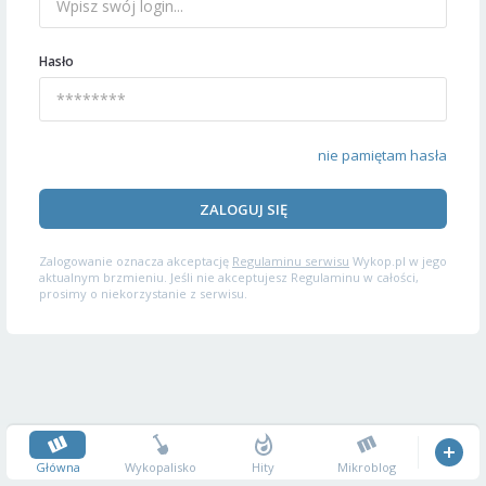
Hasło
nie pamiętam hasła
ZALOGUJ SIĘ
Zalogowanie oznacza akceptację
Regulaminu serwisu
Wykop.pl w jego
aktualnym brzmieniu. Jeśli nie akceptujesz Regulaminu w całości,
prosimy o niekorzystanie z serwisu.
Główna
Wykopalisko
Hity
Mikroblog