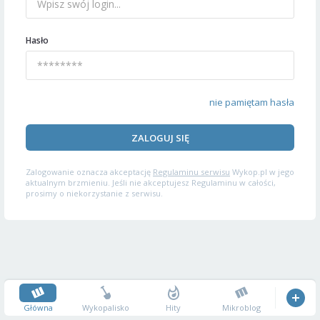
Hasło
nie pamiętam hasła
ZALOGUJ SIĘ
Zalogowanie oznacza akceptację
Regulaminu serwisu
Wykop.pl w jego
aktualnym brzmieniu. Jeśli nie akceptujesz Regulaminu w całości,
prosimy o niekorzystanie z serwisu.
Główna
Wykopalisko
Hity
Mikroblog