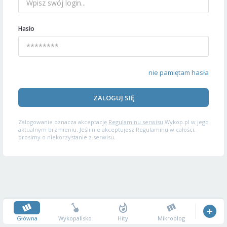
Hasło
nie pamiętam hasła
ZALOGUJ SIĘ
Zalogowanie oznacza akceptację
Regulaminu serwisu
Wykop.pl w jego
aktualnym brzmieniu. Jeśli nie akceptujesz Regulaminu w całości,
prosimy o niekorzystanie z serwisu.
Główna
Wykopalisko
Hity
Mikroblog