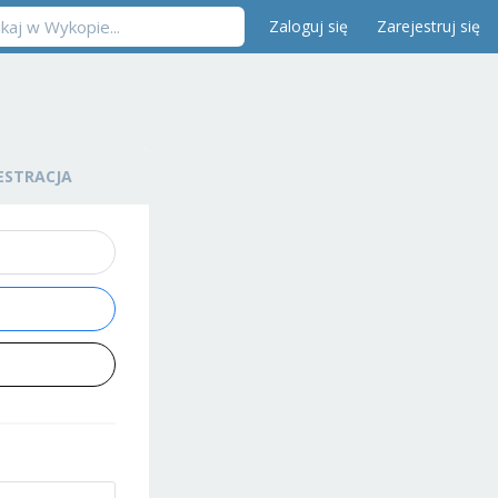
Zaloguj się
Zarejestruj się
ESTRACJA