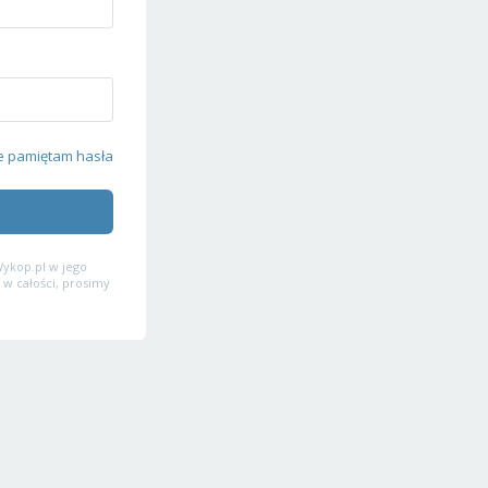
e pamiętam hasła
ykop.pl w jego
 w całości, prosimy