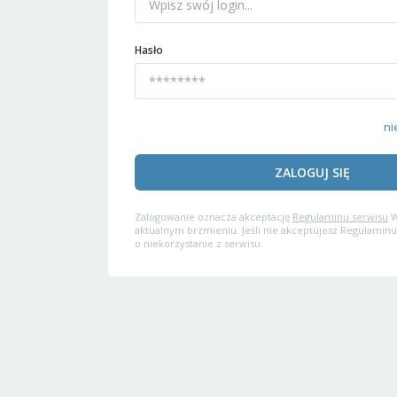
Hasło
ni
ZALOGUJ SIĘ
Zalogowanie oznacza akceptację
Regulaminu serwisu
W
aktualnym brzmieniu. Jeśli nie akceptujesz Regulaminu
o niekorzystanie z serwisu.