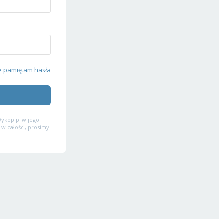
e pamiętam hasła
ykop.pl w jego
 w całości, prosimy