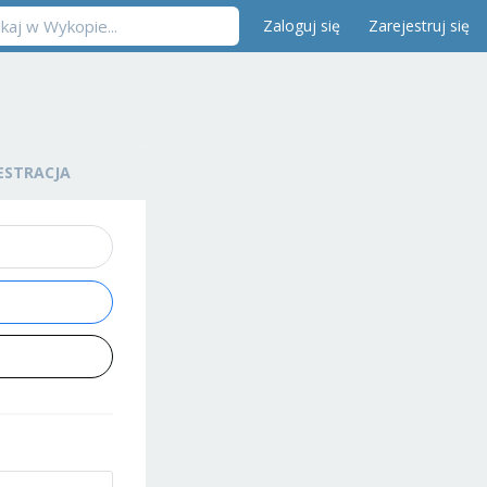
Zaloguj się
Zarejestruj się
ESTRACJA