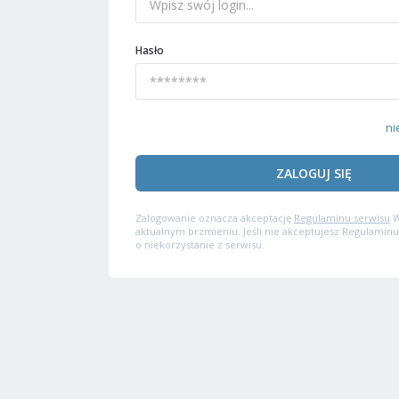
Hasło
ni
ZALOGUJ SIĘ
Zalogowanie oznacza akceptację
Regulaminu serwisu
W
aktualnym brzmieniu. Jeśli nie akceptujesz Regulaminu
o niekorzystanie z serwisu.