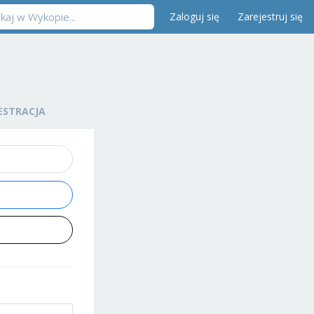
Zaloguj się
Zarejestruj się
ESTRACJA