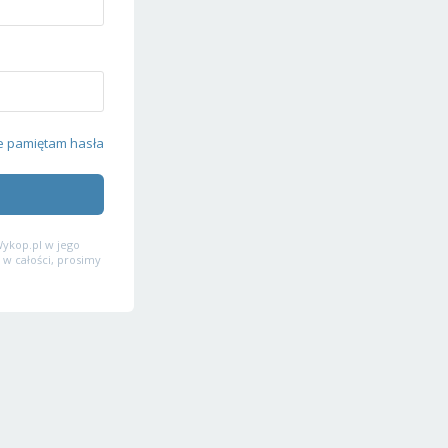
e pamiętam hasła
ykop.pl w jego
 w całości, prosimy