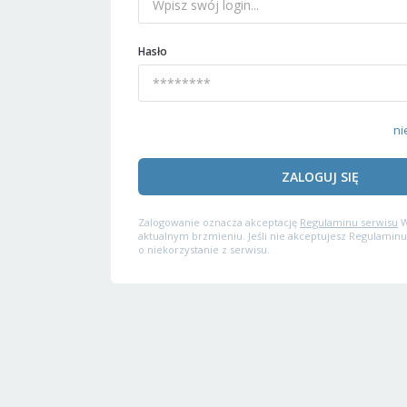
Hasło
ni
ZALOGUJ SIĘ
Zalogowanie oznacza akceptację
Regulaminu serwisu
W
aktualnym brzmieniu. Jeśli nie akceptujesz Regulaminu
o niekorzystanie z serwisu.