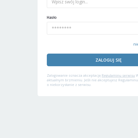
Hasło
ni
ZALOGUJ SIĘ
Zalogowanie oznacza akceptację
Regulaminu serwisu
W
aktualnym brzmieniu. Jeśli nie akceptujesz Regulaminu
o niekorzystanie z serwisu.