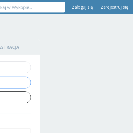
Zaloguj się
Zarejestruj się
ESTRACJA