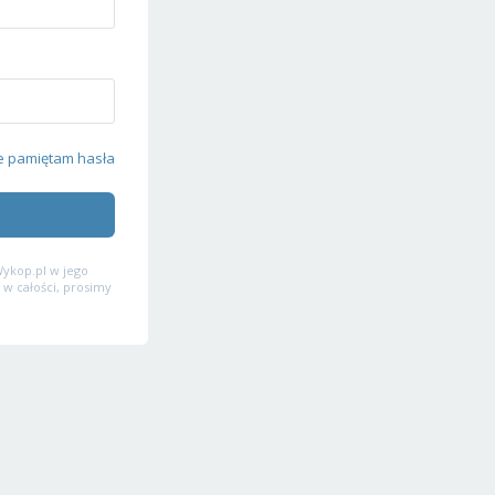
e pamiętam hasła
ykop.pl w jego
 w całości, prosimy