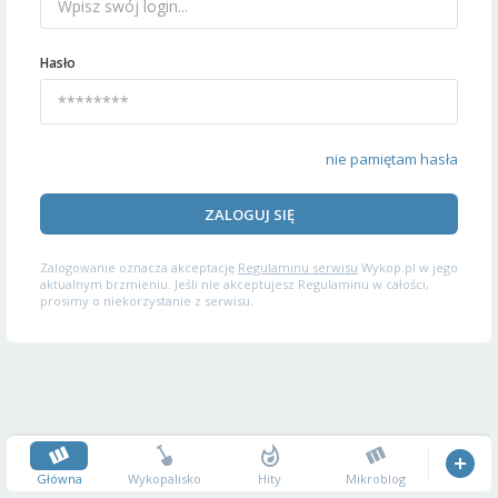
Hasło
nie pamiętam hasła
ZALOGUJ SIĘ
Zalogowanie oznacza akceptację
Regulaminu serwisu
Wykop.pl w jego
aktualnym brzmieniu. Jeśli nie akceptujesz Regulaminu w całości,
prosimy o niekorzystanie z serwisu.
Główna
Wykopalisko
Hity
Mikroblog