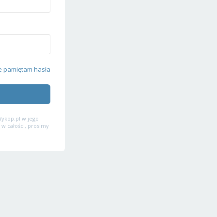
e pamiętam hasła
ykop.pl w jego
 w całości, prosimy