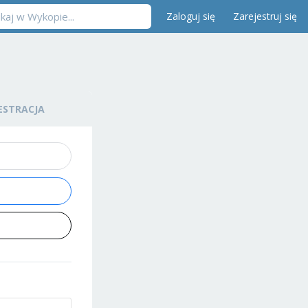
Zaloguj się
Zarejestruj się
ESTRACJA