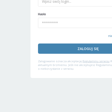
Hasło
ni
ZALOGUJ SIĘ
Zalogowanie oznacza akceptację
Regulaminu serwisu
W
aktualnym brzmieniu. Jeśli nie akceptujesz Regulaminu
o niekorzystanie z serwisu.