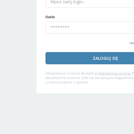
Hasło
ni
ZALOGUJ SIĘ
Zalogowanie oznacza akceptację
Regulaminu serwisu
W
aktualnym brzmieniu. Jeśli nie akceptujesz Regulaminu
o niekorzystanie z serwisu.