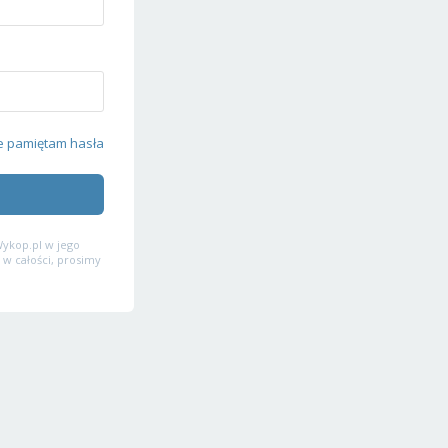
e pamiętam hasła
ykop.pl w jego
 w całości, prosimy