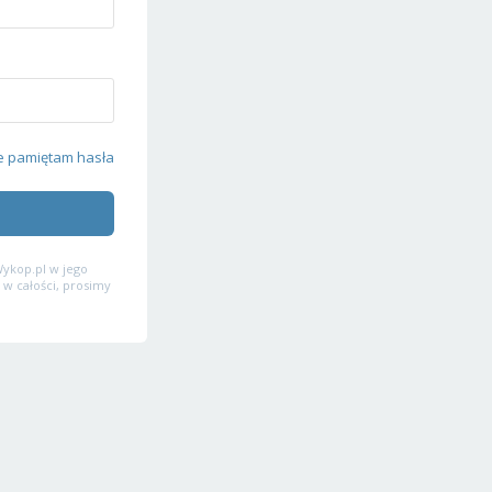
e pamiętam hasła
ykop.pl w jego
 w całości, prosimy