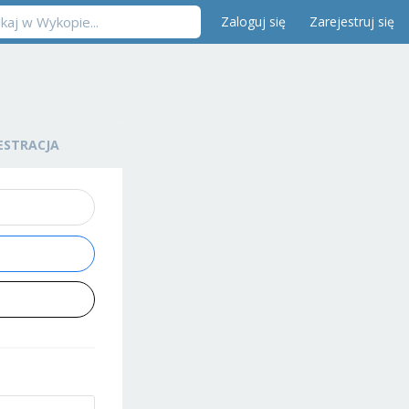
Zaloguj się
Zarejestruj się
ESTRACJA