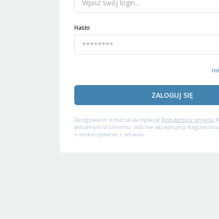
Hasło
ni
ZALOGUJ SIĘ
Zalogowanie oznacza akceptację
Regulaminu serwisu
W
aktualnym brzmieniu. Jeśli nie akceptujesz Regulaminu
o niekorzystanie z serwisu.