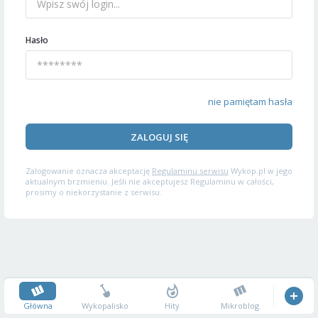
Hasło
nie pamiętam hasła
ZALOGUJ SIĘ
Zalogowanie oznacza akceptację
Regulaminu serwisu
Wykop.pl w jego
aktualnym brzmieniu. Jeśli nie akceptujesz Regulaminu w całości,
prosimy o niekorzystanie z serwisu.
Główna
Wykopalisko
Hity
Mikroblog