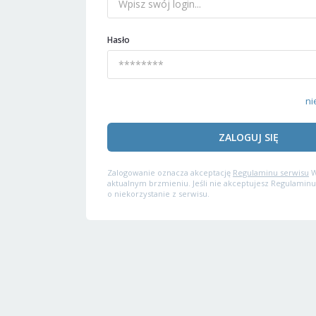
Hasło
ni
ZALOGUJ SIĘ
Zalogowanie oznacza akceptację
Regulaminu serwisu
W
aktualnym brzmieniu. Jeśli nie akceptujesz Regulaminu
o niekorzystanie z serwisu.