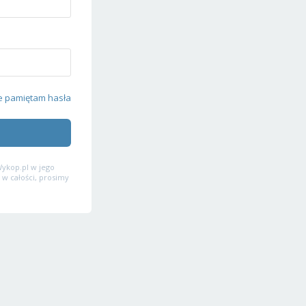
e pamiętam hasła
ykop.pl w jego
 w całości, prosimy