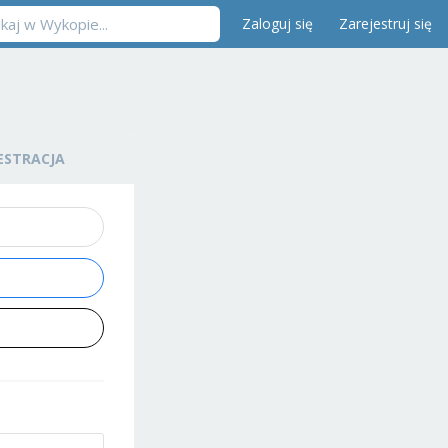
Zaloguj się
Zarejestruj się
ESTRACJA