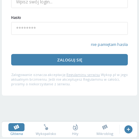
Hasło
nie pamiętam hasła
ZALOGUJ SIĘ
Zalogowanie oznacza akceptację
Regulaminu serwisu
Wykop.pl w jego
aktualnym brzmieniu. Jeśli nie akceptujesz Regulaminu w całości,
prosimy o niekorzystanie z serwisu.
Główna
Wykopalisko
Hity
Mikroblog