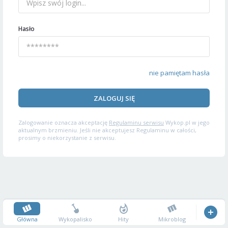
Hasło
nie pamiętam hasła
ZALOGUJ SIĘ
Zalogowanie oznacza akceptację
Regulaminu serwisu
Wykop.pl w jego
aktualnym brzmieniu. Jeśli nie akceptujesz Regulaminu w całości,
prosimy o niekorzystanie z serwisu.
Główna
Wykopalisko
Hity
Mikroblog