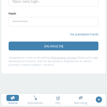
Hasło
nie pamiętam hasła
ZALOGUJ SIĘ
Zalogowanie oznacza akceptację
Regulaminu serwisu
Wykop.pl w jego
aktualnym brzmieniu. Jeśli nie akceptujesz Regulaminu w całości,
prosimy o niekorzystanie z serwisu.
Główna
Wykopalisko
Hity
Mikroblog