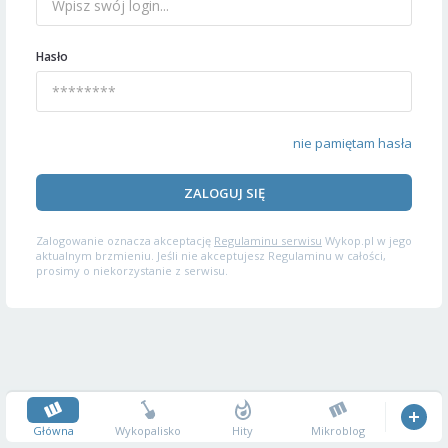
Hasło
nie pamiętam hasła
ZALOGUJ SIĘ
Zalogowanie oznacza akceptację
Regulaminu serwisu
Wykop.pl w jego
aktualnym brzmieniu. Jeśli nie akceptujesz Regulaminu w całości,
prosimy o niekorzystanie z serwisu.
Główna
Wykopalisko
Hity
Mikroblog