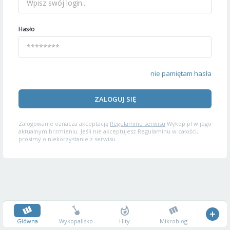
Hasło
nie pamiętam hasła
ZALOGUJ SIĘ
Zalogowanie oznacza akceptację
Regulaminu serwisu
Wykop.pl w jego
aktualnym brzmieniu. Jeśli nie akceptujesz Regulaminu w całości,
prosimy o niekorzystanie z serwisu.
Główna
Wykopalisko
Hity
Mikroblog