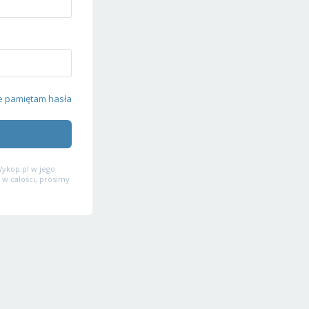
e pamiętam hasła
ykop.pl w jego
 w całości, prosimy