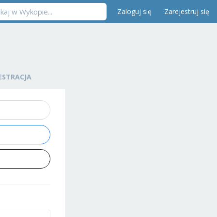
Zaloguj się
Zarejestruj się
ESTRACJA