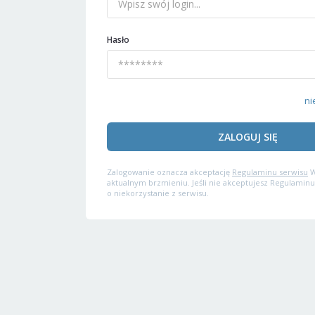
Hasło
ni
ZALOGUJ SIĘ
Zalogowanie oznacza akceptację
Regulaminu serwisu
W
aktualnym brzmieniu. Jeśli nie akceptujesz Regulaminu
o niekorzystanie z serwisu.