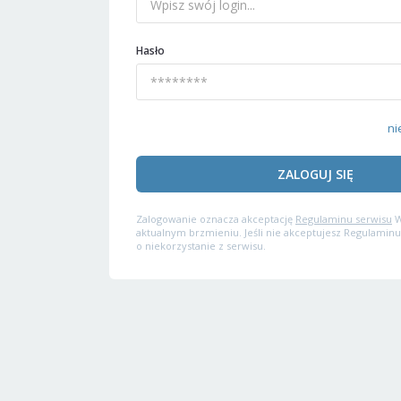
Hasło
ni
ZALOGUJ SIĘ
Zalogowanie oznacza akceptację
Regulaminu serwisu
W
aktualnym brzmieniu. Jeśli nie akceptujesz Regulaminu
o niekorzystanie z serwisu.