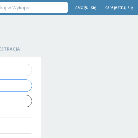
Zaloguj się
Zarejestruj się
ESTRACJA