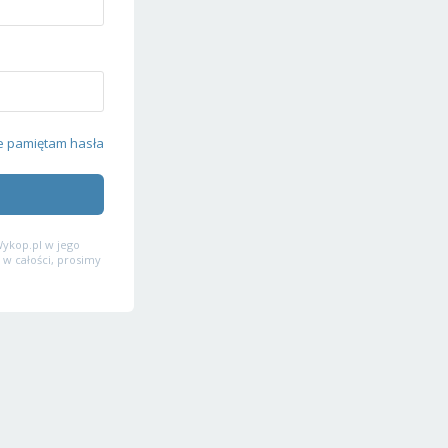
e pamiętam hasła
ykop.pl w jego
 w całości, prosimy