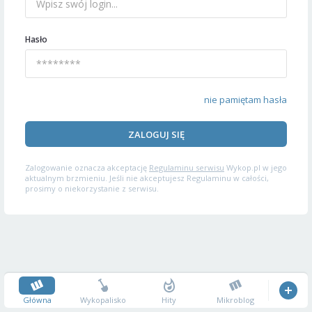
Hasło
nie pamiętam hasła
ZALOGUJ SIĘ
Zalogowanie oznacza akceptację
Regulaminu serwisu
Wykop.pl w jego
aktualnym brzmieniu. Jeśli nie akceptujesz Regulaminu w całości,
prosimy o niekorzystanie z serwisu.
Główna
Wykopalisko
Hity
Mikroblog